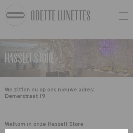
Hasselt Store //-
We zitten nu op ons nieuwe adres:
Demerstraat 19
Welkom in onze Hasselt Store