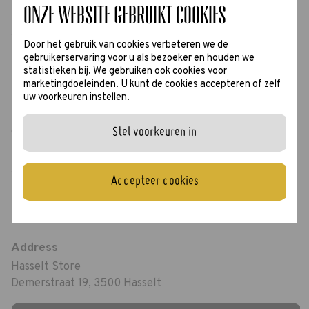
Ben je op zoek naar een nieuwe bril? Wil je graag onze
Onze website gebruikt cookies
monturen passen? Of gewoon eens hallo komen zeggen?
We verwelkomen je graag!
Door het gebruik van cookies verbeteren we de
gebruikerservaring voor u als bezoeker en houden we
statistieken bij. We gebruiken ook cookies voor
marketingdoeleinden. U kunt de cookies accepteren of zelf
uw voorkeuren instellen.
Openingsuren
Open van maandag tot en met zaterdag: 10u00 - 18u00
Stel voorkeuren in
Voor actuele openingsuren en koopzondagen bezoek de
Accepteer cookies
Google Maps pagina
Address
Hasselt Store
Demerstraat 19, 3500 Hasselt