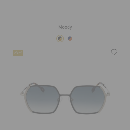
Moody
New!