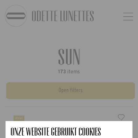
Sun
173
item
s
Open filters
New!
Onze website gebruikt cookies