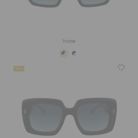
Irvine
New!