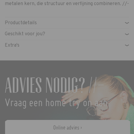
metalen kern, die structuur en verfijning combineren. //-
Productdetails
›
Geschikt voor jou?
›
Extra's
›
Advies nodig? //-
Vraag een home try on aan
Online advies ›