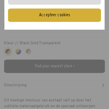
Walther
Accepteer cookies
Nieuw!
Kleur //
Black Gold Transparent
Find your nearest store ›
›
Omschrijving
Dit hoekige montuur van acetaat valt op door het
subtiele materiaalgebruik en de speciaal ontworpen