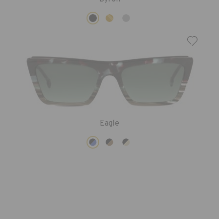
Eagle