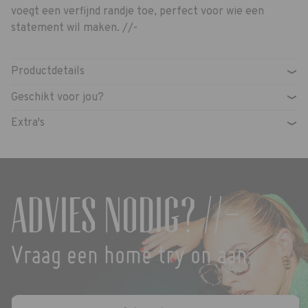
voegt een verfijnd randje toe, perfect voor wie een
statement wil maken. //-
Productdetails
›
Geschikt voor jou?
›
Extra's
›
Advies nodig? //-
Vraag een home try on aan