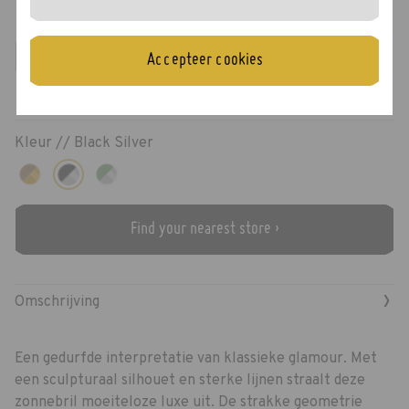
Coco
Accepteer cookies
Kleur //
Black Silver
Find your nearest store ›
›
Omschrijving
Een gedurfde interpretatie van klassieke glamour. Met
een sculpturaal silhouet en sterke lijnen straalt deze
zonnebril moeiteloze luxe uit. De strakke geometrie